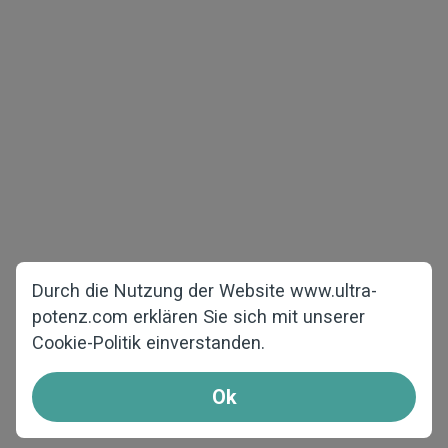
Urheberrecht © 2026 www.ultra-potenz.com
Alle Rechte vorbehalten
Männergesundheit
Abnehmen
Testpackungen
Anderes
Für Frauen
Startseite
Gegen Haarausfall
Über uns
Durch die Nutzung der Website www.ultra-
F.A.Q.
potenz.com erklären Sie sich mit unserer
Cookie-Politik einverstanden.
Kontakt
So bestellen Sie
Ok
Affiliates