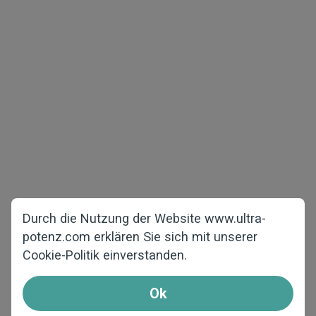
Urheberrecht © 2026 www.ultra-potenz.com
Alle Rechte vorbehalten
Männergesundheit
Abnehmen
Testpackungen
Anderes
Für Frauen
Startseite
Gegen Haarausfall
Über uns
Durch die Nutzung der Website www.ultra-
F.A.Q.
potenz.com erklären Sie sich mit unserer
Cookie-Politik einverstanden.
Kontakt
So bestellen Sie
Ok
Affiliates